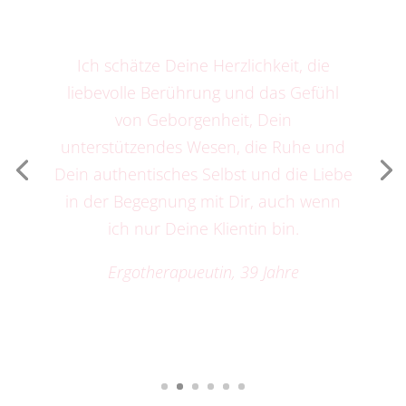
Deine einfühlsame Art hat mir
getan und ich war froh, wie u
und offen ich mich dir geg
zeigen konnte. Das geht mir
immer so.
Maike, 62 Jahre